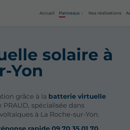
Accueil
Panneaux
Nos réalisations
Ac
uelle solaire à
r-Yon
ion grâce à la
batterie virtuelle
e PRAUD, spécialisée dans
ovoltaïques à La Roche-sur-Yon.
réponse rapide
09 70 35 01 70