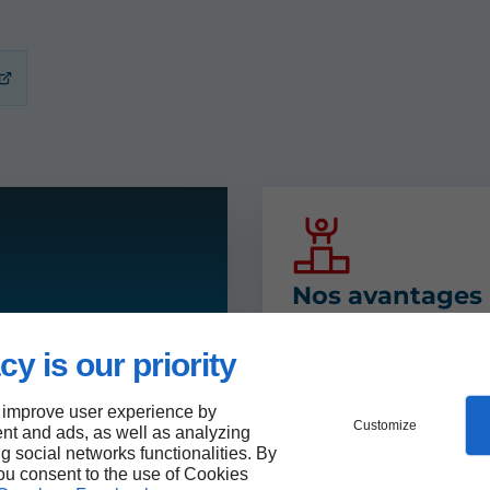
Nos avantages
15 ans d'expérie
cy is our priority
Réalisation de A 
Prestations sur
 improve user experience by
Customize
mesure
nt and ads, as well as analyzing
ng social networks functionalities. By
Solution
you consent to the use of Cookies
d'autoconsomma