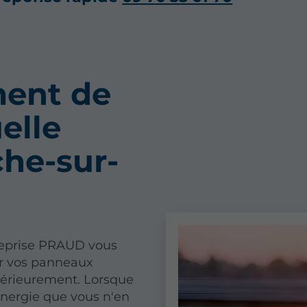
ment de
uelle
che-sur-
reprise PRAUD vous
ar vos panneaux
térieurement. Lorsque
énergie que vous n'en