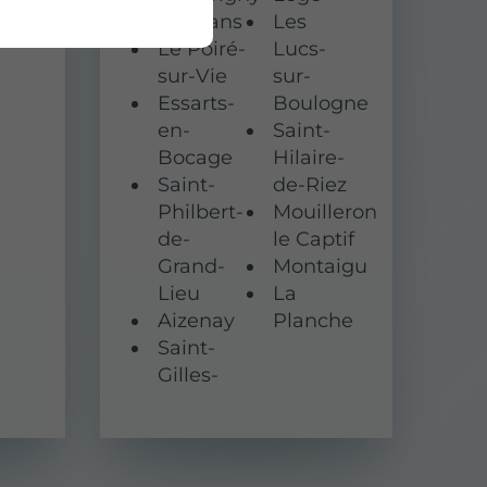
Challans
Les
erie
Le Poiré-
Lucs-
sur-Vie
sur-
Essarts-
Boulogne
en-
Saint-
Bocage
Hilaire-
Saint-
de-Riez
Philbert-
Mouilleron
de-
le Captif
Grand-
Montaigu
Lieu
La
Aizenay
Planche
Saint-
Gilles-