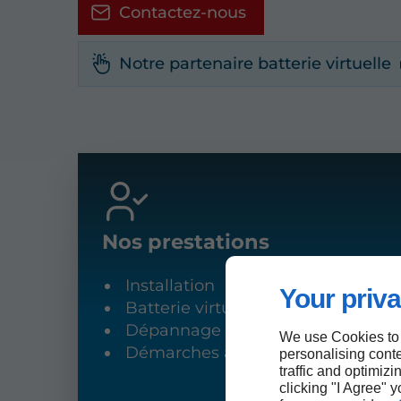
Contactez-nous
Notre partenaire batterie virtuelle
Nos prestations
Installation
Your priva
Batterie virtuelle
Dépannage
We use Cookies to
Démarches administratives
personalising conte
traffic and optimizi
clicking "I Agree" 