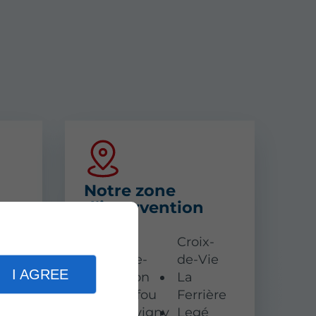
Notre zone
d’intervention
nce
La
Croix-
- Z
Roche-
de-Vie
I AGREE
sur-Yon
La
Beaufou
Ferrière
Bellevigny
Legé
tion