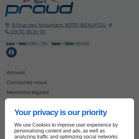
8 Rue des Noisetiers,
85170
BEAUFOU
09 70 35 01 70
Lun - Ven :
08h - 19h
Sam - Dim :
fermé
Accueil
Contactez-nous
Mentions légales
Plan du site
Your privacy is our priority
We use Cookies to improve user experience by
Haut de page
personalising content and ads, as well as
analyzing traffic and optimizing social networks