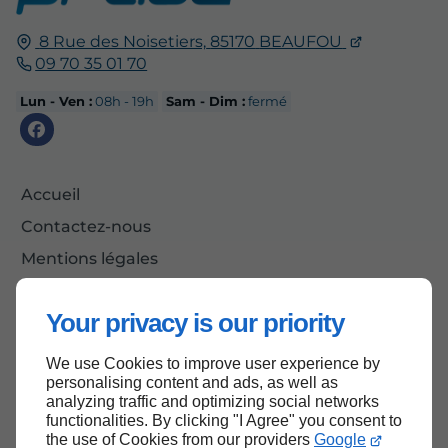
8 Rue des Noisetiers,
85170
BEAUFOU
09 70 35 01 70
Lun - Ven :
08h - 19h
Sam - Dim :
fermé
Accueil
Contactez-nous
Mentions légales
Plan du site
Your privacy is our priority
We use Cookies to improve user experience by
Haut de page
personalising content and ads, as well as
analyzing traffic and optimizing social networks
functionalities. By clicking "I Agree" you consent to
the use of Cookies from our providers
Google