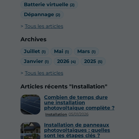
Batterie virtuelle
(2)
Dépannage
(2)
Tous les articles
Archives
Juillet
Mai
Mars
(1)
(1)
(1)
Janvier
2026
2025
(1)
(4)
(5)
Tous les articles
Articles récents "Installation"
Combien de temps dure
une installation
photovoltaïque complète ?
05/01/2026
Installation
Installation de panneaux
photovoltaïques : quelles
sont les étapes clés ?